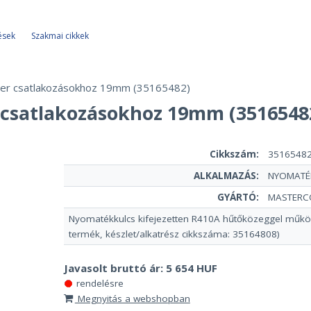
ések
Szakmai cikkek
er csatlakozásokhoz 19mm (35165482)
csatlakozásokhoz 19mm (3516548
Cikkszám:
3516548
ALKALMAZÁS:
NYOMATÉ
GYÁRTÓ:
MASTERC
Nyomatékkulcs kifejezetten R410A hűtőközeggel műk
termék, készlet/alkatrész cikkszáma: 35164808)
Javasolt bruttó ár:
5 654 HUF
rendelésre
Megnyitás a webshopban