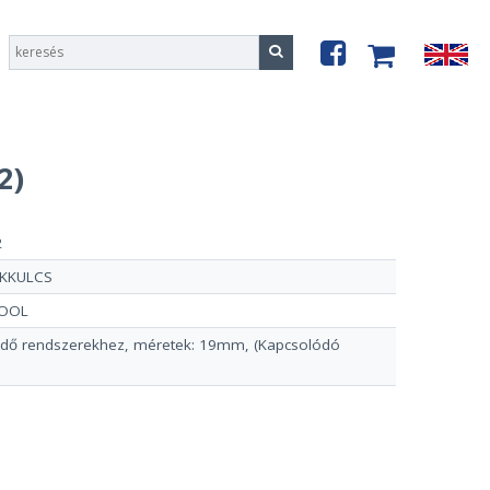
2)
2
KKULCS
OOL
ödő rendszerekhez, méretek: 19mm, (Kapcsolódó