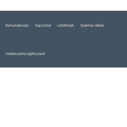
Bemutatkozás
Kapcsolat
Letöltések
Szakmai cikkek
Adatkezelési tájékoztató