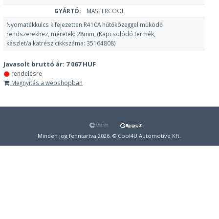
GYÁRTÓ:
MASTERCOOL
Nyomatékkulcs kifejezetten R410A hűtőközeggel működő
rendszerekhez, méretek: 28mm, (Kapcsolódó termék,
készlet/alkatrész cikkszáma: 35164808)
Javasolt bruttó ár:
7 067 HUF
rendelésre
Megnyitás a webshopban
Minden jog fenntartva 2026. © Cool4U Automotive Kft.