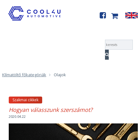
Menü
Kompresszor olajok
Klímatöltő főkategóriák
Olajok
Vákuumpumpa olajok
Szakmai cikkek
Hogyan válasszunk szerszámot?
2020.04.22