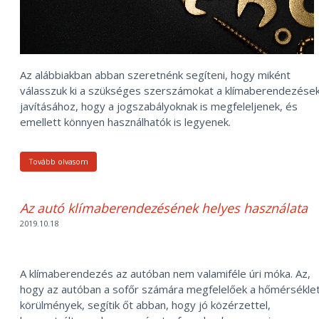
Az alábbiakban abban szeretnénk segíteni, hogy miként
válasszuk ki a szükséges szerszámokat a klímaberendezése
javításához, hogy a jogszabályoknak is megfeleljenek, és
emellett könnyen használhatók is legyenek.
Tovább olvasom
Az autó klímaberendezésének helyes használata
2019.10.18
A klímaberendezés az autóban nem valamiféle úri móka. Az,
hogy az autóban a sofőr számára megfelelőek a hőmérséklet
körülmények, segítik őt abban, hogy jó közérzettel,