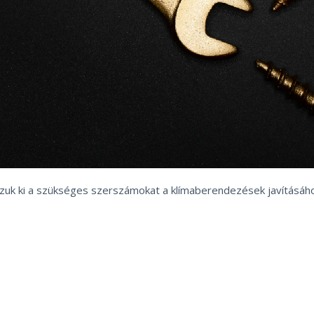
zuk ki a szükséges szerszámokat a klímaberendezések javításáho