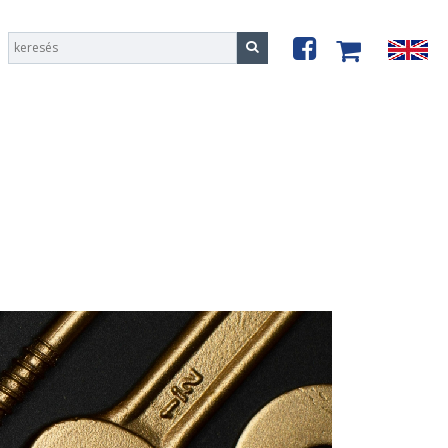
Csőduzzasztó és peremező alkatrészek
Csőduzzasztók és peremezők
Tömlő vágó alkatrészek
Csőtoldó készlet