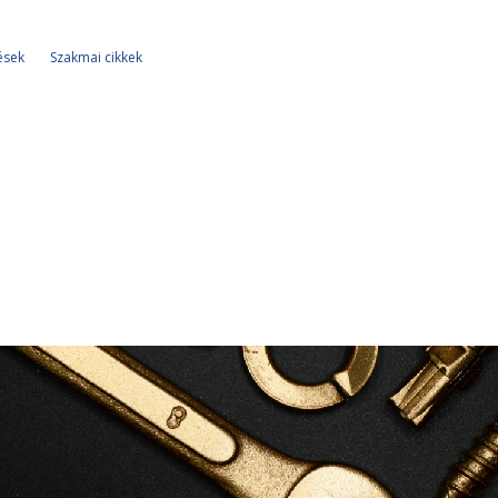
ések
Szakmai cikkek
Sorjázó alkatrészek
Sorjázók
Csővágók
Csőroppantó