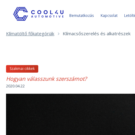
Bemutatkozás
Kapcsolat
Letölt
Cső hajlító alkatrészek
Klímatöltő főkategóriák
Klímacsőszerelés és alkatrészek
Csővágó alkatrészek
Csőhajlítók
Tömlő vágók
Szakmai cikkek
Hogyan válasszunk szerszámot?
2020.04.22