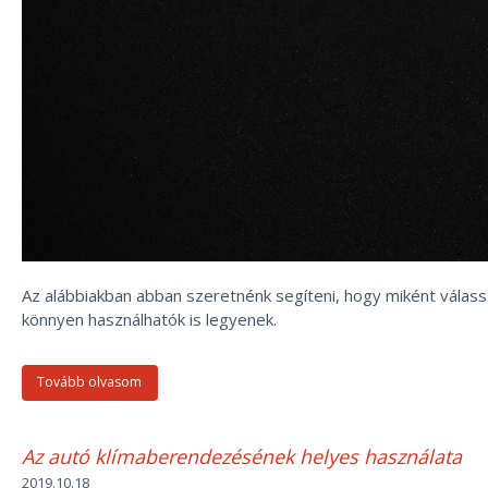
Az alábbiakban abban szeretnénk segíteni, hogy miként válass
könnyen használhatók is legyenek.
Tovább olvasom
Az autó klímaberendezésének helyes használata
2019.10.18