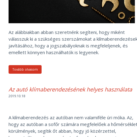
Az alábbiakban abban szeretnénk segíteni, hogy miként
válasszuk ki a szükséges szerszámokat a klímaberendezése
javításához, hogy a jogszabályoknak is megfeleljenek, és
emellett könnyen használhatók is legyenek.
Tovább olvasom
Az autó klímaberendezésének helyes használata
2019.10.18
A klímaberendezés az autóban nem valamiféle úri móka. Az,
hogy az autóban a sofőr számára megfelelőek a hőmérséklet
körülmények, segítik őt abban, hogy jó közérzettel,