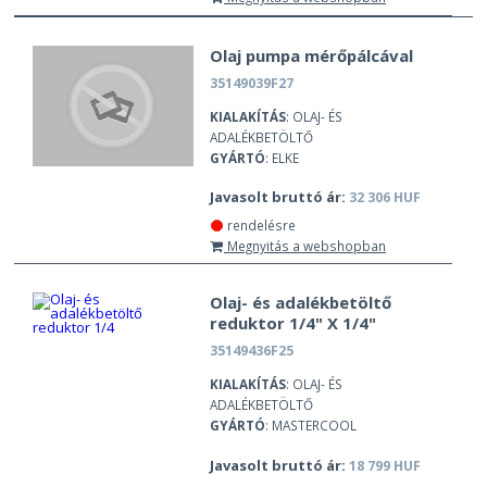
Olaj pumpa mérőpálcával
35149039F27
KIALAKÍTÁS
: OLAJ- ÉS
ADALÉKBETÖLTŐ
GYÁRTÓ
: ELKE
Javasolt bruttó ár:
32 306 HUF
rendelésre
Megnyitás a webshopban
Olaj- és adalékbetöltő
reduktor 1/4" X 1/4"
35149436F25
KIALAKÍTÁS
: OLAJ- ÉS
ADALÉKBETÖLTŐ
GYÁRTÓ
: MASTERCOOL
Javasolt bruttó ár:
18 799 HUF