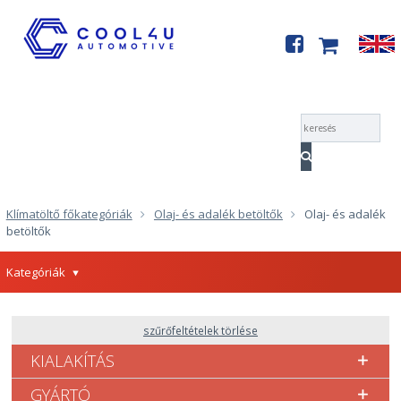
Menü
Klímatöltő főkategóriák
Olaj- és adalék betöltők
Olaj- és adalék
betöltők
Kategóriák
szűrőfeltételek törlése
KIALAKÍTÁS
GYÁRTÓ