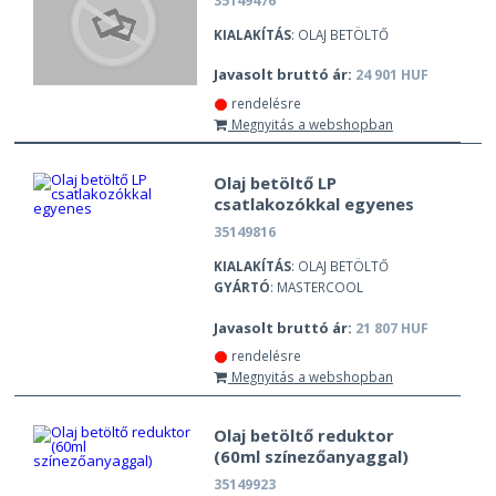
35149476
KIALAKÍTÁS
: OLAJ BETÖLTŐ
Javasolt bruttó ár:
24 901 HUF
rendelésre
Megnyitás a webshopban
Olaj betöltő LP
csatlakozókkal egyenes
35149816
KIALAKÍTÁS
: OLAJ BETÖLTŐ
GYÁRTÓ
: MASTERCOOL
Javasolt bruttó ár:
21 807 HUF
rendelésre
Megnyitás a webshopban
Olaj betöltő reduktor
(60ml színezőanyaggal)
35149923