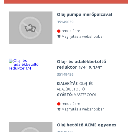
Olaj pumpa mérőpálcával
35149039
rendelésre
Megnyitás a webshopban
Olaj- és adalékbetöltő
reduktor 1/4" X 1/4"
35149436
KIALAKÍTÁS
: OLAJ- ÉS
ADALÉKBETÖLTŐ
GYÁRTÓ
: MASTERCOOL
rendelésre
Megnyitás a webshopban
Olaj betöltő ACME egyenes