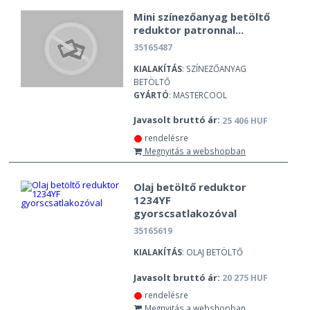
Mini színezőanyag betöltő
reduktor patronnal...
35165487
KIALAKÍTÁS
: SZÍNEZŐANYAG
BETÖLTŐ
GYÁRTÓ
: MASTERCOOL
Javasolt bruttó ár:
25 406 HUF
rendelésre
Megnyitás a webshopban
Olaj betöltő reduktor
1234YF
gyorscsatlakozóval
35165619
KIALAKÍTÁS
: OLAJ BETÖLTŐ
Javasolt bruttó ár:
20 275 HUF
rendelésre
Megnyitás a webshopban