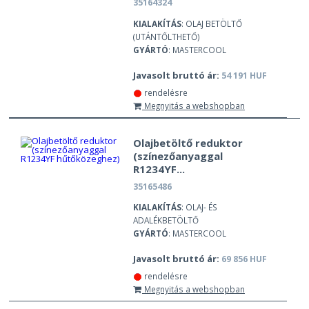
35164324
KIALAKÍTÁS
: OLAJ BETÖLTŐ
(UTÁNTŐLTHETŐ)
GYÁRTÓ
: MASTERCOOL
Javasolt bruttó ár:
54 191 HUF
rendelésre
Megnyitás a webshopban
Olajbetöltő reduktor
(színezőanyaggal
R1234YF...
35165486
KIALAKÍTÁS
: OLAJ- ÉS
ADALÉKBETÖLTŐ
GYÁRTÓ
: MASTERCOOL
Javasolt bruttó ár:
69 856 HUF
rendelésre
Megnyitás a webshopban