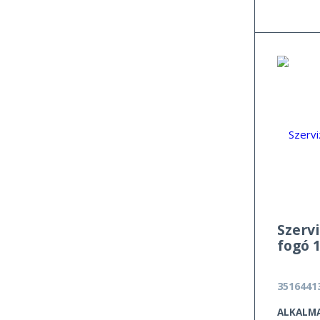
Szerv
fogó 1
3516441
ALKALM