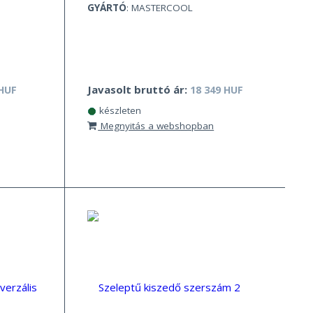
GYÁRTÓ
: MASTERCOOL
Javasolt bruttó ár:
 HUF
18 349 HUF
készleten
Megnyitás a webshopban