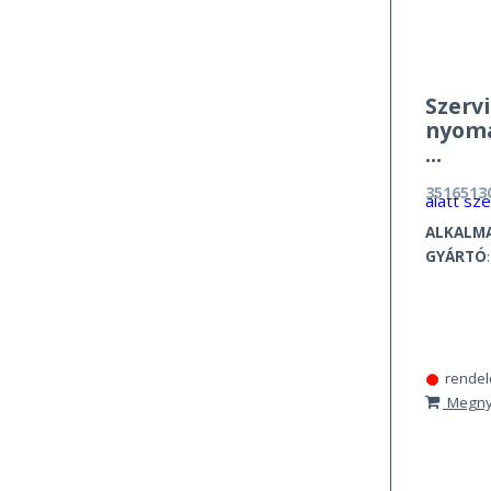
Szerv
nyomá
...
3516513
ALKALM
GYÁRTÓ
rendel
Megny