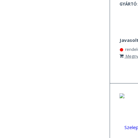
GYÁRTÓ
Javasol
rendel
Megny