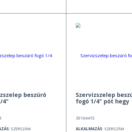
izszelep beszúró
Szervizszelep besz
/4"
fogó 1/4" pót hegy
3
35164415
AZÁS
: SZERSZÁM
ALKALMAZÁS
: SZERSZÁM