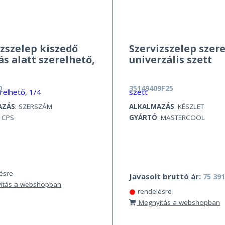
izszelep kiszedő
Szervizszelep szere
s alatt szerelhető,
univerzális szett
0
35149409F25
AZÁS
: SZERSZÁM
ALKALMAZÁS
: KÉSZLET
: CPS
GYÁRTÓ
: MASTERCOOL
ésre
Javasolt bruttó ár:
75 39
itás a webshopban
rendelésre
Megnyitás a webshopban