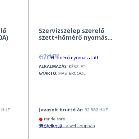
lő
Szervizszelep szerelő
0A)
szett+hőmérő nyomás...
35164318
ALKALMAZÁS
: KÉSZLET
GYÁRTÓ
: MASTERCOOL
Javasolt bruttó ár:
9 HUF
32 982 HUF
rendelésre
Megnyitás a webshopban